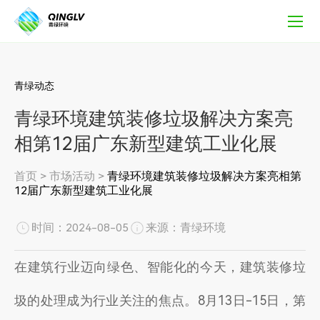
青
绿
环
境
建
筑
青绿动态
装
青绿环境建筑装修垃圾解决方案亮
修
垃
相第12届广东新型建筑工业化展
圾
解
首页
>
市场活动
>
青绿环境建筑装修垃圾解决方案亮相第
决
12届广东新型建筑工业化展
方
案
亮
时间：2024-08-05
来源：青绿环境
相
第
在建筑行业迈向绿色、智能化的今天，建筑装修垃
12
届
圾的处理成为行业关注的焦点。8月13日-15日，第
广