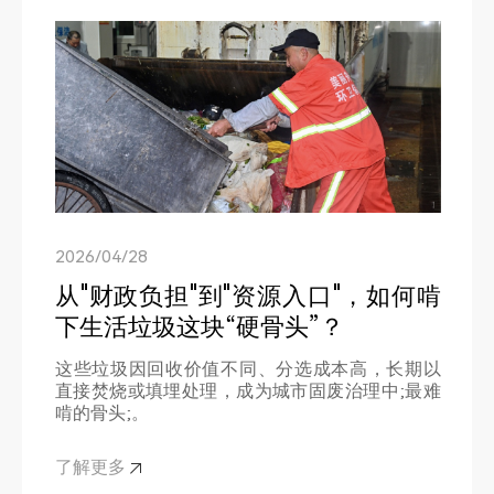
2026/04/28
2026/08/04
从"财政负担"到"资源入口"，如何啃
出货海外！青绿方案定义东南亚固
下生活垃圾这块“硬骨头”？
废资源化新标杆
2026/07/15
这些垃圾因回收价值不同、分选成本高，长期以
四千海拔绿色工程｜青绿环境一站
直接焚烧或填埋处理，成为城市固废治理中;最难
随着全球循环经济发展加速以及绿色供应链建设
啃的骨头;。
持续推进，海外市场对固废资源化处理能力提出
式固废分选整套方案进入投产倒计
了更高要求
时
了解更多
了解更多