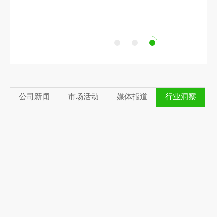
日前，由青绿环境承建的甘肃玉树低值生活垃圾
分选项目即将完成设备安装与调试工作，项目落
地进入最后阶段
公司新闻
市场活动
媒体报道
行业洞察