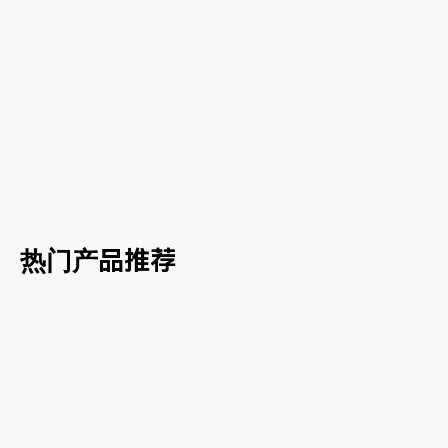
马来西亚吉隆坡造纸厂垃圾处理项目
降
快
高
30
%
30
%
20
%
投资成本
回本周期
资源化收益
热门产品推荐