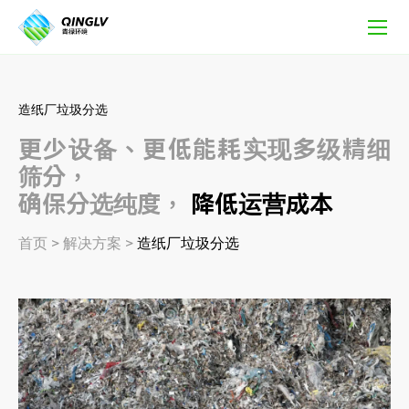
纸
厂
垃
圾
分
选
造纸厂垃圾分选
解
更少设备、更低能耗实现多级精细
决
方
筛分，
案
确保分选纯度，
降低运营成本
首页
>
解决方案
>
造纸厂垃圾分选