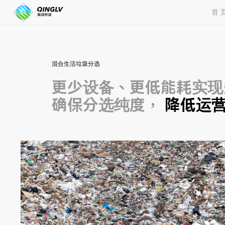
混
首 
合
生
活
垃
圾
分
混合生活垃圾分选
选
解
更少设备、更低能耗实现
决
方
确保分选纯度，
降低运
案